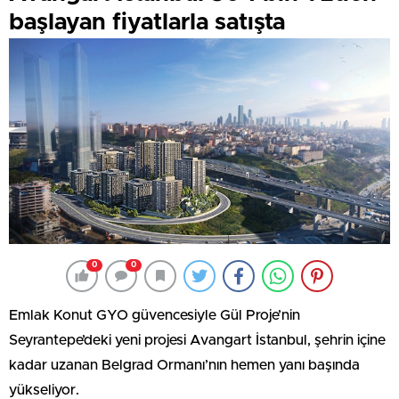
başlayan fiyatlarla satışta
0
0
Emlak Konut GYO güvencesiyle Gül Proje’nin
Seyrantepe’deki yeni projesi Avangart İstanbul, şehrin içine
kadar uzanan Belgrad Ormanı’nın hemen yanı başında
yükseliyor.