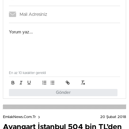
En az 10 karakter gerekli
Gönder
20 Şubat 2018
EmlakNews.com.tr
Avangart İstanbul 504 bin TL’den