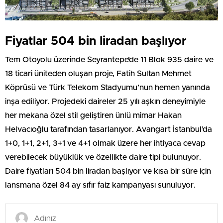
Fiyatlar 504 bin liradan başlıyor
Tem Otoyolu üzerinde Seyrantepe’de 11 Blok 935 daire ve
18 ticari üniteden oluşan proje, Fatih Sultan Mehmet
Köprüsü ve Türk Telekom Stadyumu’nun hemen yanında
inşa ediliyor. Projedeki daireler 25 yılı aşkın deneyimiyle
her mekana özel stil geliştiren ünlü mimar Hakan
Helvacıoğlu tarafından tasarlanıyor. Avangart İstanbul’da
1+0, 1+1, 2+1, 3+1 ve 4+1 olmak üzere her ihtiyaca cevap
verebilecek büyüklük ve özellikte daire tipi bulunuyor.
Daire fiyatları 504 bin liradan başlıyor ve kısa bir süre için
lansmana özel 84 ay sıfır faiz kampanyası sunuluyor.