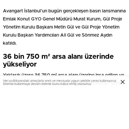
Avangart İstanbul’un bugün gerçekleşen basın lansmanına
Emlak Konut GYO Genel Müdürü Murat Kurum, Gül Proje
Yönetim Kurulu Başkanı Metin Gül ve Gül Proje Yönetim
Kurulu Başkan Yardımcıları Ali Gül ve Sönmez Aydın
katıldı.
36 bin 750 m² arsa alanı üzerinde
yükseliyor
Yaklaşık üzere 36.750 m² arsa alanı üzerine inşa edilen ve
Veri politikasındaki amaçlarla sınırlı ve mevzuata uygun şekilde çerez kullanıyoruz.
207 bin m² inşaat alanı bulunan Avangart İstanbul “Şehrin
Sitemizi kullanmaya devam ederek bunu kabul etmiş olursunuz.
içinde, klişelerin dışında” mottosuyla yola çıkıyor ve klişe
söylemlerden uzak durarak daire sahiplerini mutlu etmeye
odaklanıyor. Yürüyüş yolları, parklar, açık hava spor
alanları, kapalı yüzme havuzu ve sauna, çocuklar için oyun
alanları ve hayatın tadını çıkarmak için nefis bir orman