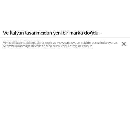
Ve İtalyan tasarımcıdan yeni bir marka doğdu…
Armani Exchange…
Veri politikasındaki amaçlarla sınırlı ve mevzuata uygun şekilde çerez kullanıyoruz.
Sitemizi kullanmaya devam ederek bunu kabul etmiş olursunuz.
İtalyan stilinin DNA’sının hissedildiği ve şehir stiline yeni bir
bakış açısı getiren Armani Exchange saat modelleri