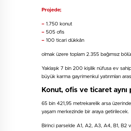
Projede;
–
1.750 konut
–
505 ofis
–
100 ticari dükkân
olmak üzere toplam 2.355 bağımsız bölü
Yaklaşık 7 bin 200 kişilik nüfusa ev sahip
büyük karma gayrimenkul yatırımları aras
Konut, ofis ve ticaret ayn
65 bin 421,95 metrekarelik arsa üzerinde ge
yaşam merkezinde bir araya getirilecek.
Birinci parselde A1, A2, A3, A4, B1, B2 v