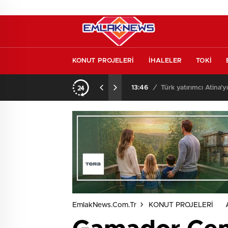
KONUT PROJELERİ
İHALELER
TOKİ
l etmeden almayın
13:46
/
Türk yatırımcı Atina’y
EmlakNews.com.tr
KONUT PROJELERİ