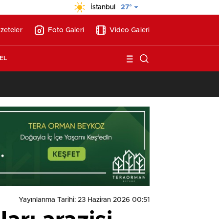
İstanbul
27°
zeteler
Foto Galeri
Video Galeri
EL
13:26
/
Vakıf Karaca Villaları’nda satılık 10 tripleks villa! 400 milyon liraya
Yayınlanma Tarihi: 23 Haziran 2026 00:51