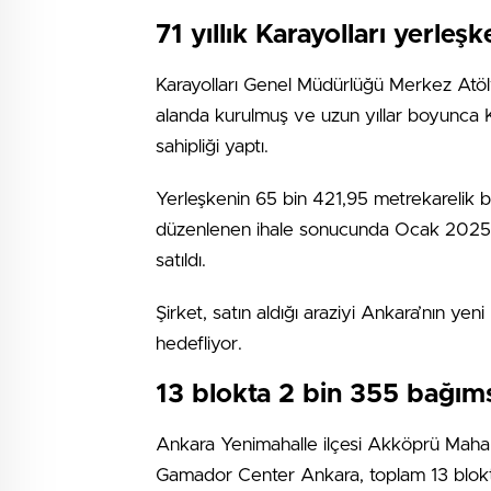
71 yıllık Karayolları yerl
Karayolları Genel Müdürlüğü Merkez Atöly
alanda kurulmuş ve uzun yıllar boyunca Ka
sahipliği yaptı.
Yerleşkenin 65 bin 421,95 metrekarelik bö
düzenlenen ihale sonucunda Ocak 2025’t
satıldı.
Şirket, satın aldığı araziyi Ankara’nın y
hedefliyor.
13 blokta 2 bin 355 bağım
Ankara Yenimahalle ilçesi Akköprü Mahall
Gamador Center Ankara, toplam 13 blokt