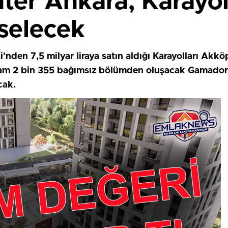
r Ankara, Karayolla
selecek
'nden 7,5 milyar liraya satın aldığı Karayolları Akkö
Toplam 2 bin 355 bağımsız bölümden oluşacak Gamado
cak.