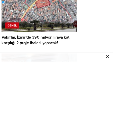
GENEL
Vakıflar, İzmir’de 390 milyon liraya kat
karşılığı 2 proje ihalesi yapacak!
GENEL
İkinci el araçta yeni tehlike! Dijital kayıtları
kontrol etmeden almayın