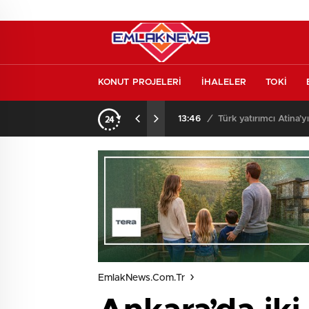
KONUT PROJELERİ
İHALELER
TOKİ
l etmeden almayın
13:46
/
Türk yatırımcı Atina’y
EmlakNews.com.tr