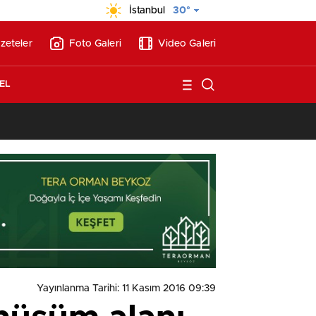
İstanbul
30°
zeteler
Foto Galeri
Video Galeri
EL
13:26
/
Vakıf Karaca Villaları’nda satılık 10 tripleks villa! 400 milyon liraya
Yayınlanma Tarihi: 11 Kasım 2016 09:39