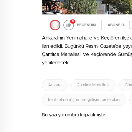
0
BEĞENDİM
ABONE OL
Ankara’nın Yenimahalle ve Keçiören ilçele
ilan edildi. Bugünkü Resmi Gazete’de yayı
Çamlıca Mahallesi, ve Keçiören’de Gümü
yenilenecek.
Ankara
Çamlıca Mahallesi
Güm
kentsel dönüşüm ve gelişim proje alanı
Bu yazı yorumlara kapatılmıştır.