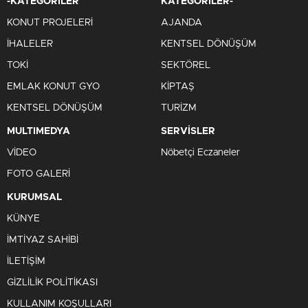
-KATEGORİLER
KATEGORİLER-
KONUT PROJELERİ
AJANDA
İHALELER
KENTSEL DÖNÜŞÜM
TOKİ
SEKTÖREL
EMLAK KONUT GYO
KİPTAŞ
KENTSEL DÖNÜŞÜM
TURİZM
MULTIMEDYA
SERVİSLER
VİDEO
Nöbetçi Eczaneler
FOTO GALERİ
KURUMSAL
KÜNYE
İMTİYAZ SAHİBİ
İLETİŞİM
GİZLİLİK POLİTİKASI
KULLANIM KOŞULLARI