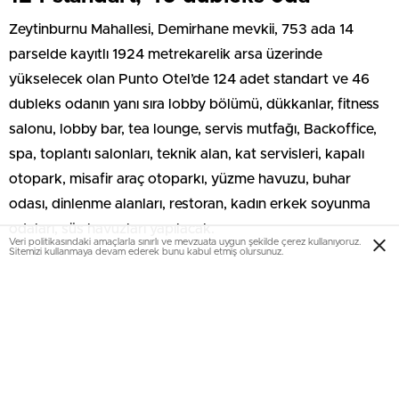
Zeytinburnu Mahallesi, Demirhane mevkii, 753 ada 14
parselde kayıtlı 1924 metrekarelik arsa üzerinde
yükselecek olan Punto Otel’de 124 adet standart ve 46
dubleks odanın yanı sıra lobby bölümü, dükkanlar, fitness
salonu, lobby bar, tea lounge, servis mutfağı, Backoffice,
spa, toplantı salonları, teknik alan, kat servisleri, kapalı
otopark, misafir araç otoparkı, yüzme havuzu, buhar
odası, dinlenme alanları, restoran, kadın erkek soyunma
odaları, süs havuzları yapılacak.
Veri politikasındaki amaçlarla sınırlı ve mevzuata uygun şekilde çerez kullanıyoruz.
Sitemizi kullanmaya devam ederek bunu kabul etmiş olursunuz.