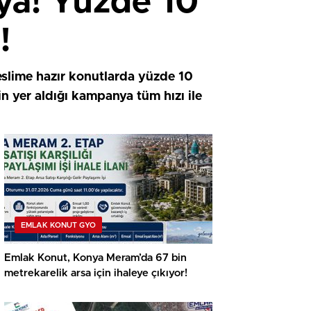
nya! Yüzde 10
!
eslime hazır konutlarda yüzde 10
in yer aldığı kampanya tüm hızı ile
EMLAK KONUT GYO
Emlak Konut, Konya Meram’da 67 bin
metrekarelik arsa için ihaleye çıkıyor!