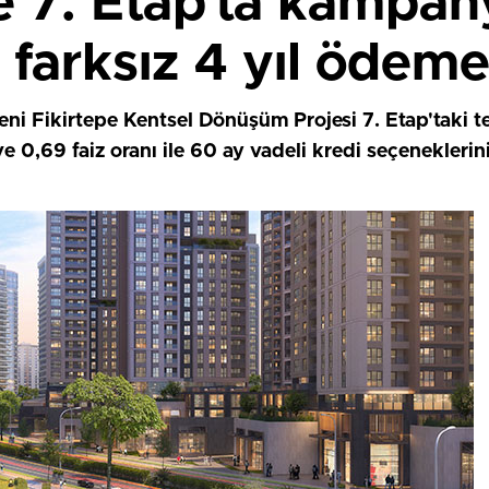
pe 7. Etap’ta kampa
 farksız 4 yıl ödeme
eni Fikirtepe Kentsel Dönüşüm Projesi 7. Etap'taki t
 0,69 faiz oranı ile 60 ay vadeli kredi seçeneklerin