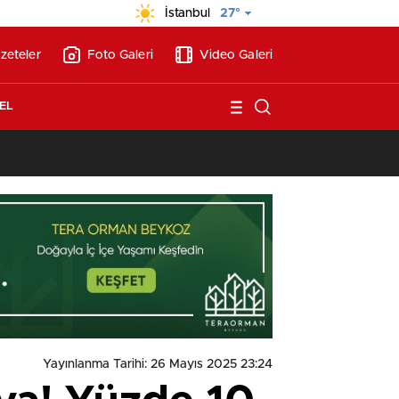
İstanbul
27°
zeteler
Foto Galeri
Video Galeri
EL
13:26
/
Vakıf Karaca Villaları’nda satılık 10 tripleks villa! 400 milyon liraya
Yayınlanma Tarihi: 26 Mayıs 2025 23:24