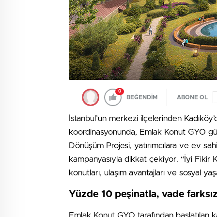
0
BEĞENDİM
ABONE OL
İstanbul’un merkezi ilçelerinden Kadıköy’de
koordinasyonunda, Emlak Konut GYO güve
Dönüşüm Projesi, yatırımcılara ve ev sah
kampanyasıyla dikkat çekiyor. “İyi Fikir 
konutları, ulaşım avantajları ve sosyal ya
Yüzde 10 peşinatla, vade farksız
Emlak Konut GYO tarafından başlatılan 