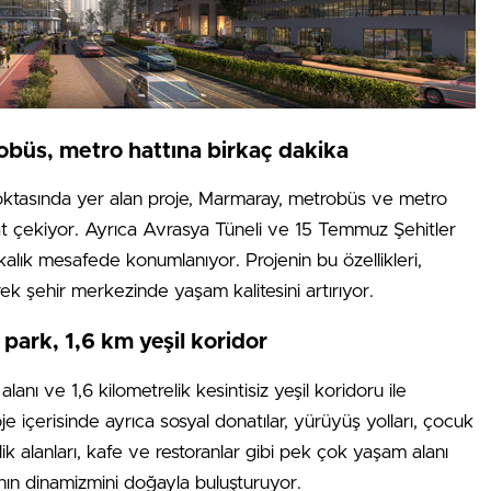
obüs, metro hattına birkaç dakika
noktasında yer alan proje, Marmaray, metrobüs ve metro
kkat çekiyor. Ayrıca Avrasya Tüneli ve 15 Temmuz Şehitler
kalık mesafede konumlanıyor. Projenin bu özellikleri,
k şehir merkezinde yaşam kalitesini artırıyor.
² park, 1,6 km yeşil koridor
lanı ve 1,6 kilometrelik kesintisiz yeşil koridoru ile
e içerisinde ayrıca sosyal donatılar, yürüyüş yolları, çocuk
nlik alanları, kafe ve restoranlar gibi pek çok yaşam alanı
nın dinamizmini doğayla buluşturuyor.