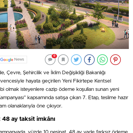
0
News
, Çevre, Şehircilik ve İklim Değişikliği Bakanlığı
ncesiyle hayata geçirilen Yeni Fikirtepe Kentsel
ibi olmak isteyenlere cazip ödeme koşulları sunan yeni
Kampanyası” kapsamında satışa çıkan 7. Etap, teslime hazır
şam olanaklarıyla öne çıkıyor.
 48 ay taksit imkânı
kampanyada, yüzde 10 peşinat, 48 ay vade farksız ödeme