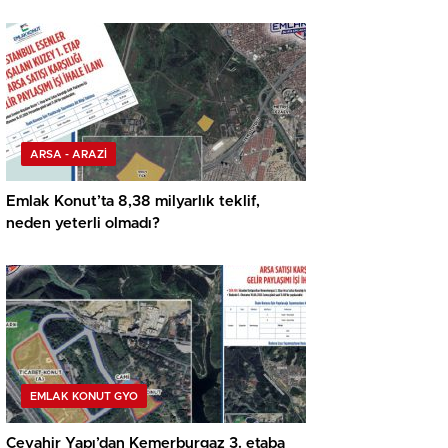
ARSA - ARAZİ
Emlak Konut’ta 8,38 milyarlık teklif,
neden yeterli olmadı?
EMLAK KONUT GYO
Cevahir Yapı’dan Kemerburgaz 3. etaba