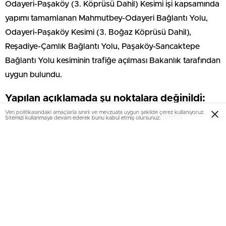
Odayeri-Paşaköy (3. Köprüsü Dahil) Kesimi işi kapsamında
yapımı tamamlanan Mahmutbey-Odayeri Bağlantı Yolu,
Odayeri-Paşaköy Kesimi (3. Boğaz Köprüsü Dahil),
Reşadiye-Çamlık Bağlantı Yolu, Paşaköy-Sancaktepe
Bağlantı Yolu kesiminin trafiğe açılması Bakanlık tarafından
uygun bulundu.
Yapılan açıklamada şu noktalara değinildi:
Veri politikasındaki amaçlarla sınırlı ve mevzuata uygun şekilde çerez kullanıyoruz.
– Belirli yerler (köprülü kavşaklar, ücret toplama
Sitemizi kullanmaya devam ederek bunu kabul etmiş olursunuz.
istasyonları v.b.) ve şartlar dışında otoyola giriş ve çıkış
yasaktır. Karayolu sınır çizgisi boyunca tesis edilmiş olan
telçitler veya duvarlar bu tür çıkışları engellemek amacıyla
tesis edildiğinden bu engellerin açılması, yıkılması,
kesilmesi ve başka şekilde tahrip edilmesi yasaktır.
– Erişme kontrollü karayolu olarak trafiğe açılan bu