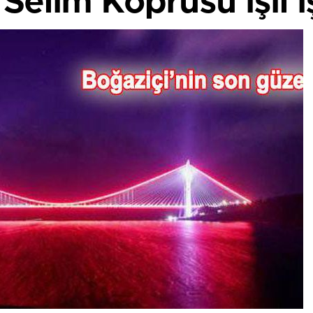
Selim Köprüsü ışıl ış