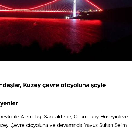
ndaşlar, Kuzey çevre otoyoluna şöyle
yenler
 mevkii ile Alemdağ, Sancaktepe, Çekmeköy Hüseyinli ve
k Kuzey Çevre otoyoluna ve devamında Yavuz Sultan Selim