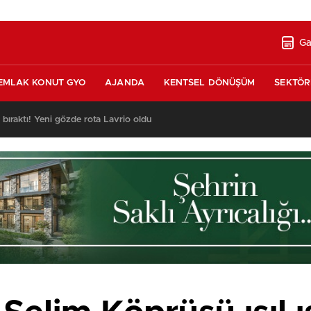
Ga
EMLAK KONUT GYO
AJANDA
KENTSEL DÖNÜŞÜM
SEKTÖR
nda satılık 10 tripleks villa! 400 milyon liraya!