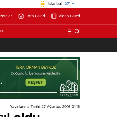
İstanbul
27°
zeteler
Foto Galeri
Video Galeri
EL
13:17
/
Vakıflar, Alanya’da 180 milyon liraya otel arsası satıyor!
Yayınlanma Tarihi: 27 Ağustos 2016 01:16