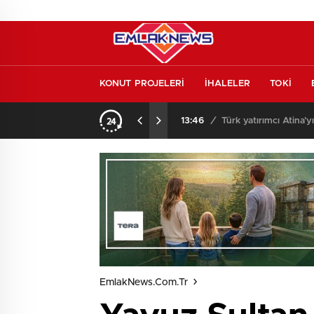
KONUT PROJELERİ
İHALELER
TOKİ
o oldu
13:26
/
Vakıf Karaca Villaları’
EmlakNews.com.tr