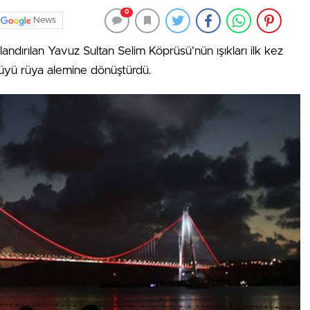
0
News
klandırılan Yavuz Sultan Selim Köprüsü’nün ışıkları ilk kez
prüyü rüya alemine dönüştürdü.