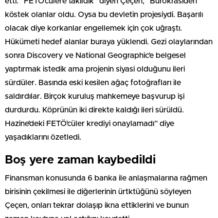
etti. “FETÖ’cülere takıldık” diyen Çeçen, “Bürokrasiden
köstek olanlar oldu. Oysa bu devletin projesiydi. Başarılı
olacak diye korkanlar engellemek için çok uğraştı.
Hükümeti hedef alanlar buraya yüklendi. Gezi olaylarından
sonra Discovery ve National Geographic’e belgesel
yaptırmak istedik ama projenin siyasi olduğunu ileri
sürdüler. Basında eski kesilen ağaç fotoğrafları ile
saldırdılar. Birçok kuruluş mahkemeye başvurup işi
durdurdu. Köprünün iki direkte kaldığı ileri sürüldü.
Hazine’deki FETÖ’cüler krediyi onaylamadı” diye
yaşadıklarını özetledi.
Boş yere zaman kaybedildi
Finansman konusunda 6 banka ile anlaşmalarına rağmen
birisinin çekilmesi ile diğerlerinin ürtktüğünü söyleyen
Çeçen, onları tekrar dolaşıp ikna ettiklerini ve bunun