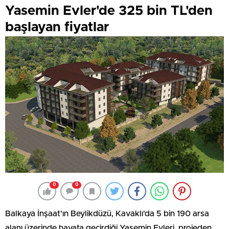
Yasemin Evler'de 325 bin TL'den
başlayan fiyatlar
0
0
Balkaya İnşaat'ın Beylikdüzü, Kavaklı'da 5 bin 190 arsa
alanı üzerinde hayata geçirdiği Yasemin Evleri, projeden