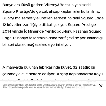
Banyolara lüksü getiren Villeroy&Boch’un yeni serisi
Squaro Prestige'de gerçek ahşap kaplamalar kullanılmış.
Quaryl malzemesiyle üretilen serbest haldeki Squaro Edge
12 küvetleri zarifliğiyle dikkat çekiyor. Squaro Prestige,
2014 yılında İç Mimaride Yenilik ödü-lünü kazanan Squaro
Edge 12 banyo tasarımının daha zarif şekilde yorumlandığı
bir seri olarak mağazalarda yerini alıyor.
Almanya'da bulunan fabrikasında küvet, 32 saatlik bir
çalışmayla elle dekore ediliyor. Ahşap kaplamalarda koyu
kestane, Rouble Burl ahşap; saten ceviz, porsuk ağacı,
Veri politikasındaki amaçlarla sınırlı ve mevzuata uygun şekilde çerez kullanıyoruz.
Avrupa meşesi ve tütsülenmiş meşe seçenekleri
Sitemizi kullanmaya devam ederek bunu kabul etmiş olursunuz.
bulunuyor. Villeroy&Boch kalite sertifikasına sahip
küvetlerde, Octagon sütun banyo lavabosunu