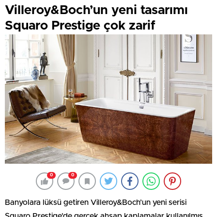
Villeroy&Boch’un yeni tasarımı
Squaro Prestige çok zarif
0
0
Banyolara lüksü getiren Villeroy&Boch’un yeni serisi
Squaro Prestige'de gerçek ahşap kaplamalar kullanılmış.