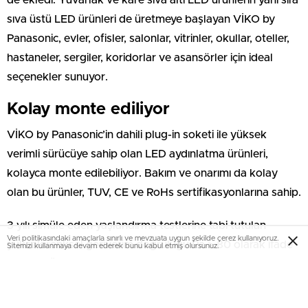
de ekledi. Yuvarlak ve kare sıva altı LED ürünlerin yanı sıra
sıva üstü LED ürünleri de üretmeye başlayan VİKO by
Panasonic, evler, ofisler, salonlar, vitrinler, okullar, oteller,
hastaneler, sergiler, koridorlar ve asansörler için ideal
seçenekler sunuyor.
Kolay monte ediliyor
VİKO by Panasonic’in dahili plug-in soketi ile yüksek
verimli sürücüye sahip olan LED aydınlatma ürünleri,
kolayca monte edilebiliyor. Bakım ve onarımı da kolay
olan bu ürünler, TUV, CE ve RoHs sertifikasyonlarına sahip.
3 yılı simüle eden yaşlandırma testlerine tabi tutulan
Veri politikasındaki amaçlarla sınırlı ve mevzuata uygun şekilde çerez kullanıyoruz.
yüksek renksel geriverim doğruluğu Ra > 80 olarak ifade
Sitemizi kullanmaya devam ederek bunu kabul etmiş olursunuz.
ediliyor. Ürünlerin bir diğer özelliği ise yüksek enerji
verimliliği ile çalışması.
Bu yazı yorumlara kapatılmıştır.