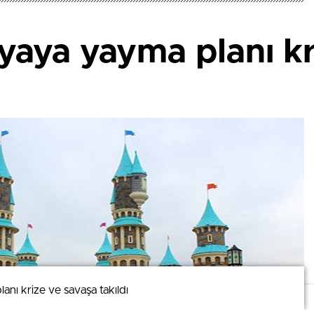
yaya yayma planı kr
anı krize ve savaşa takıldı
anı krize ve savaşa takıldı
mizi kullanmaya devam ederek bunu kabul etmiş olursunuz.