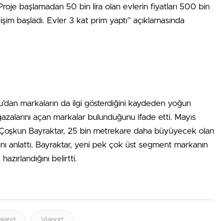
 Proje başlamadan 50 bin lira olan evlerin fiyatları 500 bin
ğişim başladı. Evler 3 kat prim yaptı” açıklamasında
u’dan markaların da ilgi gösterdiğini kaydeden yoğun
mağazalarını açan markalar bulunduğunu ifade etti. Mayıs
en Çoşkun Bayraktar, 25 bin metrekare daha büyüyecek olan
 anlattı. Bayraktar, yeni pek çok üst segment markanın
azırlandığını belirtti.
aland
Viaport