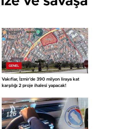
ize ve savaşa
GENEL
Vakıflar, İzmir’de 390 milyon liraya kat
karşılığı 2 proje ihalesi yapacak!