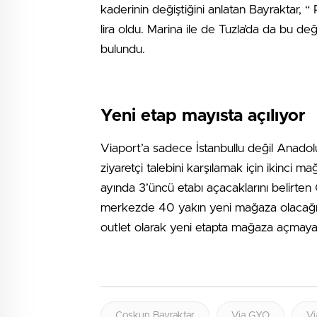
kaderinin değiştiğini anlatan Bayraktar, “
lira oldu. Marina ile de Tuzla’da da bu de
bulundu.
Yeni etap mayısta açılıyor
Viaport’a sadece İstanbullu değil Anadol
ziyaretçi talebini karşılamak için ikinci 
ayında 3’üncü etabı açacaklarını belirt
merkezde 40 yakın yeni mağaza olacağını
outlet olarak yeni etapta mağaza açmaya h
Coşkun Bayraktar
Via GYO
Vi