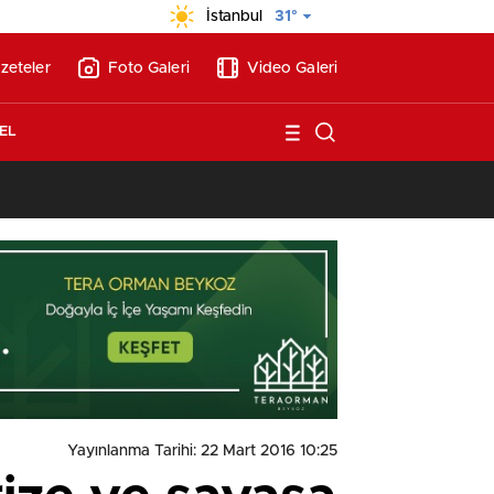
İstanbul
31°
zeteler
Foto Galeri
Video Galeri
EL
13:26
/
Vakıf Karaca Villaları’nda satılık 10 tripleks villa! 400 milyon liraya
Yayınlanma Tarihi: 22 Mart 2016 10:25