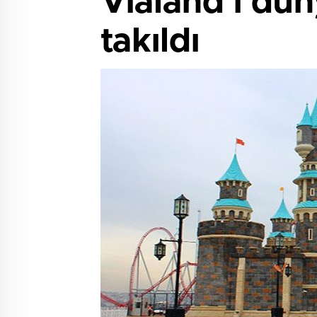
Vialand’i dün
takıldı