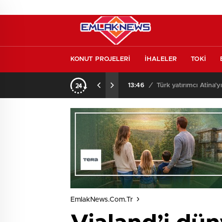
KONUT PROJELERİ
İHALELER
TOKİ
l etmeden almayın
13:46
/
Türk yatırımcı Atina’y
EmlakNews.com.tr