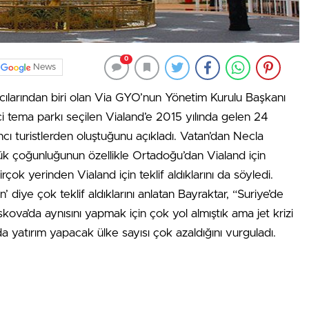
0
News
cılarından biri olan Via GYO’nun Yönetim Kurulu Başkanı
ci tema parkı seçilen Vialand’e 2015 yılında gelen 24
cı turistlerden oluştuğunu açıkladı. Vatan’dan Necla
yük çoğunluğunun özellikle Ortadoğu’dan Vialand için
çok yerinden Vialand için teklif aldıklarını da söyledi.
’ diye çok teklif aldıklarını anlatan Bayraktar, “Suriye’de
skova’da aynısını yapmak için çok yol almıştık ama jet krizi
 yatırım yapacak ülke sayısı çok azaldığını vurguladı.