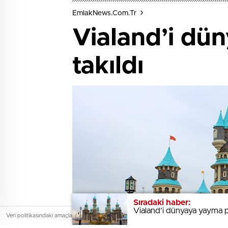
EmlakNews.com.tr
Vialand’i dün
takıldı
Sıradaki haber:
Sıradaki haber:
Vialand’i dünyaya yayma pl
Vialand’i dünyaya yayma pl
Veri politikasındaki amaçlarla sınırlı ve mevzuata uygun şekilde çerez kullanıyoruz. Site