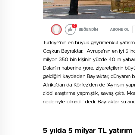
0
BEĞENDİM
ABONE OL
Türkiye’nin en büyük gayrimenkul yatırım
Coşkun Bayraktar, Avrupa’nın en iyi 5’in
milyon 350 bin kişinin yüzde 40’ını yaban
Dalan’ın haberine göre, ziyaretçilerin bü
geldiğini kaydeden Bayraktar, dünyanın bir
Afrika’dan da Körfez’den de ‘Aynısını yapın
ciddi araştırma yapmıştık, savaş çıktı. Mo
nedeniyle olmadı” dedi. Bayraktar su anda
5 yılda 5 milyar TL yatırım