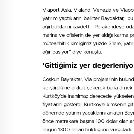
Viaport Asia, Vialand, Venezia ve Viapor
yatırım yaptıklarını belirter Baydaktar, b
ağırladıklarını kaydetti. Perakendeye od
marina ve ofislerin de yer aldığı karma p
müteahhitlik kimliğimiz yüzde 3’lere, yatı
ağır basıyor” diye konuştu.
‘Gittiğimiz yer değerleniyo
Coşkun Bayraktar, Via projelerinin bulun
geliştirdiğine dikkat çekerek buna örnek
Kurtköy’de inanılmaz derecede yükselen
fiyatlarını gösterdi. Kurtköy’e kimsenin gi
dönemde yatırım yaptıklarını anlatan Bayr
önce metrekare başına 100 dolar olan ars
bugün 1300 doları bulduğunu vurguladı. 