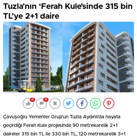
Tuzla’nın ‘Ferah Kule’sinde 315 bin
TL’ye 2+1 daire
0
0
Çavuşoğlu Yemenler Grup’un Tuzla Aydınlı’da hayata
geçirdiği Ferah Kule projesinde 90 metrekarelik 2+1
daireler 315 bin TL ile 330 bin TL, 120 metrekarelik 3+1