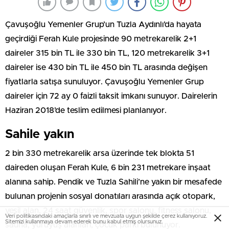
Çavuşoğlu Yemenler Grup’un Tuzla Aydınlı’da hayata
geçirdiği Ferah Kule projesinde 90 metrekarelik 2+1
daireler 315 bin TL ile 330 bin TL, 120 metrekarelik 3+1
daireler ise 430 bin TL ile 450 bin TL arasında değişen
fiyatlarla satışa sunuluyor. Çavuşoğlu Yemenler Grup
daireler için 72 ay 0 faizli taksit imkanı sunuyor. Dairelerin
Haziran 2018’de teslim edilmesi planlanıyor.
Sahile yakın
2 bin 330 metrekarelik arsa üzerinde tek blokta 51
daireden oluşan Ferah Kule, 6 bin 231 metrekare inşaat
alanına sahip. Pendik ve Tuzla Sahili’ne yakın bir mesafede
bulunan projenin sosyal donatıları arasında açık otopark,
yeşil alan, 24 saat güvenlik, spor salonu, fitness salonu,
Veri politikasındaki amaçlarla sınırlı ve mevzuata uygun şekilde çerez kullanıyoruz.
Sitemizi kullanmaya devam ederek bunu kabul etmiş olursunuz.
sauna, yürüyüş alanları, çocuk parkı bulunuyor.