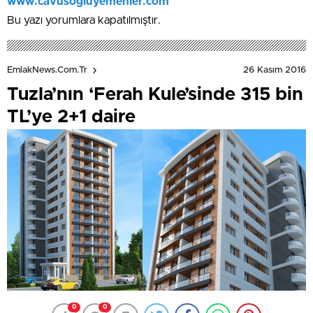
www.cavusogluyemenler.com
Bu yazı yorumlara kapatılmıştır.
26 Kasım 2016
EmlakNews.com.tr
Tuzla’nın ‘Ferah Kule’sinde 315 bin
TL’ye 2+1 daire
0
0