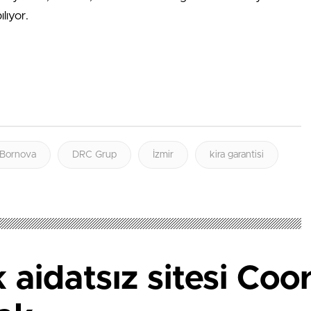
lıyor.
 Bornova
DRC Grup
İzmir
kira garantisi
k aidatsız sitesi Coo