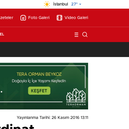
İstanbul
27°
zeteler
Foto Galeri
Video Galeri
EL
13:26
/
Vakıf Karaca Villaları’nda satılık 10 tripleks villa! 400 milyon liraya
Yayınlanma Tarihi: 26 Kasım 2016 13:11