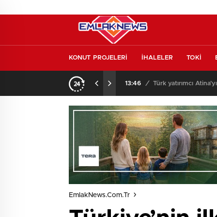
KONUT PROJELERİ
İHALELER
TOKİ
l etmeden almayın
13:46
/
Türk yatırımcı Atina’y
EmlakNews.com.tr