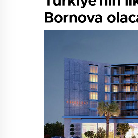
Türkiye’nin il
Bornova olac