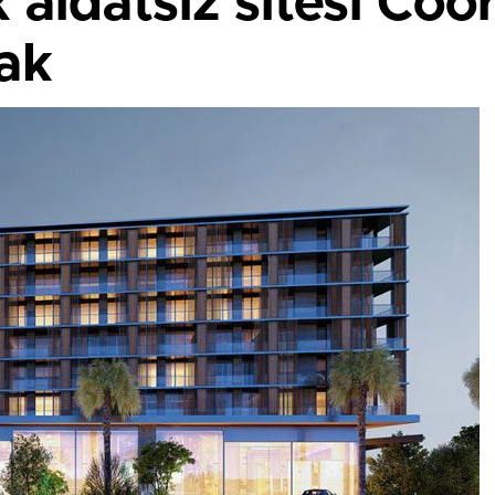
k aidatsız sitesi Coo
ak