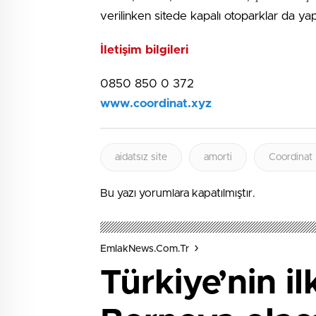
verilinken sitede kapalı otoparklar da yapı
İletişim bilgileri
0850 850 0 372
www.coordinat.xyz
aidatsız site
amorti
Coordinat
Bu yazı yorumlara kapatılmıştır.
EmlakNews.com.tr
Türkiye’nin il