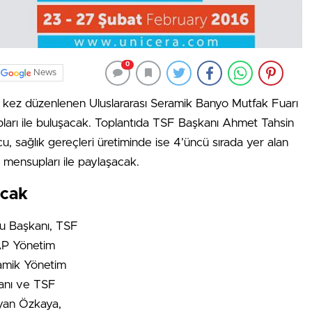
0
News
 kez düzenlenen Uluslararası Seramik Banyo Mutfak Fuarı
rı ile buluşacak. Toplantıda TSF Başkanı Ahmet Tahsin
 sağlık gereçleri üretiminde ise 4’üncü sırada yer alan
ın mensupları ile paylaşacak.
acak
lu Başkanı, TSF
AP Yönetim
ramik Yönetim
kanı ve TSF
yan Özkaya,