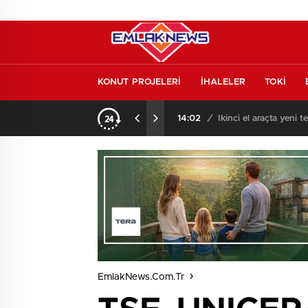
KONUT PROJELERİ
İHALELER
TOKİ
Vakıflar, İzmir’de 390 milyon liraya kat karşılığı 2 proje ihalesi yapacak!
14:02
/
İkinci el araçta yeni t
EmlakNews.com.tr