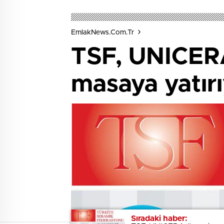
EmlakNews.com.tr
TSF, UNICERA
masaya yatır
Sıradaki haber:
Sıradaki haber: