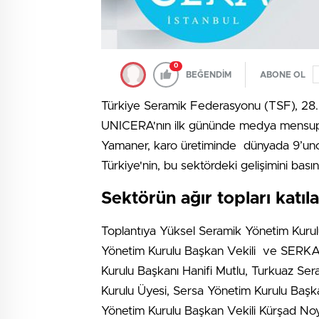
0
BEĞENDİM
ABONE OL
Türkiye Seramik Federasyonu (TSF), 28.
UNICERA'nın ilk gününde medya mensupla
Yamaner, karo üretiminde dünyada 9’uncu,
Türkiye'nin, bu sektördeki gelişimini bas
Sektörün ağır topları katıl
Toplantıya Yüksel Seramik Yönetim Kuru
Yönetim Kurulu Başkan Vekili ve SERK
Kurulu Başkanı Hanifi Mutlu, Turkuaz Se
Kurulu Üyesi, Sersa Yönetim Kurulu Baş
Yönetim Kurulu Başkan Vekili Kürşad No