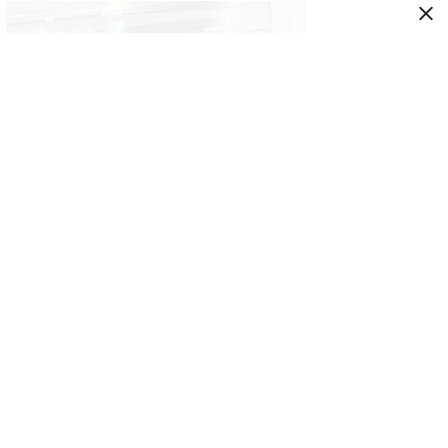
GENEL
İkinci el araçta yeni tehlike! Dijital kayıtları
kontrol etmeden almayın
GENEL
Türk yatırımcı Atina’yı bıraktı! Yeni gözde
rota Lavrio oldu