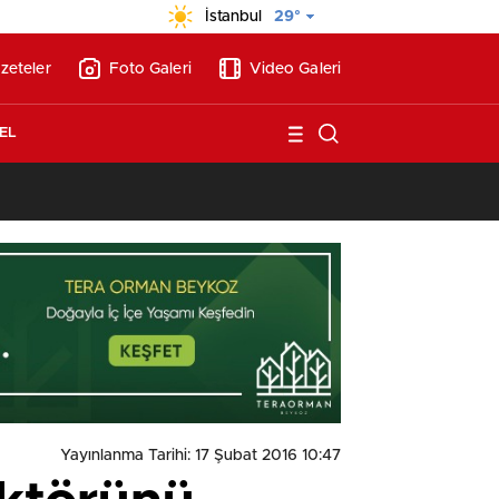
İstanbul
29°
zeteler
Foto Galeri
Video Galeri
EL
13:46
/
Türk yatırımcı Atina’yı bıraktı! Yeni gözde rota Lavrio oldu
Yayınlanma Tarihi: 17 Şubat 2016 10:47