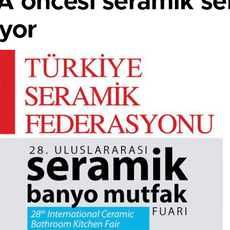
 öncesi seramik se
ıyor