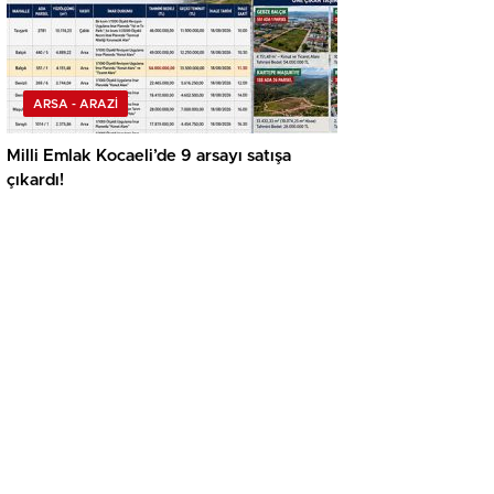
ARSA - ARAZİ
Milli Emlak Kocaeli’de 9 arsayı satışa
çıkardı!