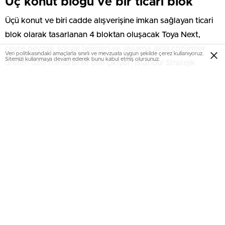
Üç konut bloğu ve bir ticari blok
Üçü konut ve biri cadde alışverişine imkan sağlayan ticari
blok olarak tasarlanan 4 bloktan oluşacak Toya Next,
çevre peyzajı, sosyal tesisleri ve yaşama akıllı çözümler
Veri politikasındaki amaçlarla sınırlı ve mevzuata uygun şekilde çerez kullanıyoruz.
Sitemizi kullanmaya devam ederek bunu kabul etmiş olursunuz.
üreten özel mimarisi ile öne çıkıyor. İstanbul Stratejik
Planı’nda prestij hizmet alanı ve merkezi iş alanı olarak
tanımlanan Basın Ekspres’te yer alan Toya Next, Atatürk
Havalimanı, yapım çalışmaları devam eden 3. Havalimanı,
kongre merkezleri ve fuar alanlarına yakınlığıyla dikkat
çekiyor.
İletişim bilgileri
444 86 92
toyanext.com
Basın Ekspres Yolu Evren Mahallesi Bahar Caddesi No :3
Bağcılar – İstanbul