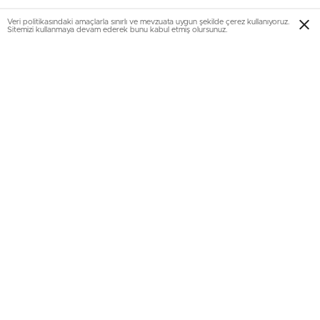
Veri politikasındaki amaçlarla sınırlı ve mevzuata uygun şekilde çerez kullanıyoruz.
Sitemizi kullanmaya devam ederek bunu kabul etmiş olursunuz.
TOKİ
Başkanı Ergün Turan, burada yaptığı konuşmada,
İdarenin sosyal konut üretiminde devletin girişimci ve
üretici kuruluşlarının başında geldiğini belirtti.
TOKİ’yi
“millete iyilik üreten” bir kurum olarak tanımlayan
Turan, İdare’nin yaklaşık iki buçuk yıl önce yatay mimariye
öncelik verilmesi konusunda aldıkları kararın sonuç
vermeye başladığını aktardı. Pek çok ilde bu bakışı
yansıtacak önemli projeler başlatıldığını kaydeden Turan,