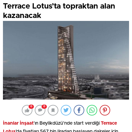
Terrace Lotus’ta topraktan alan
kazanacak
0
0
İnanlar İnşaat
’ın Beylikdüzü’nde start verdiği
Terrace
Lotus
’da fiyatları 567 bin liradan başlayan daireler için