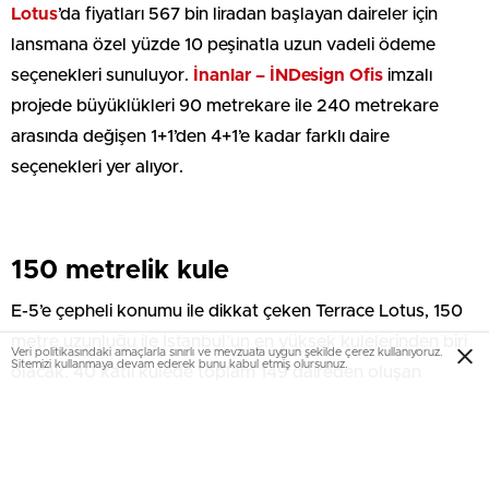
Lotus
’da fiyatları 567 bin liradan başlayan daireler için
lansmana özel yüzde 10 peşinatla uzun vadeli ödeme
seçenekleri sunuluyor.
İnanlar – İNDesign Ofis
imzalı
projede büyüklükleri 90 metrekare ile 240 metrekare
arasında değişen 1+1’den 4+1’e kadar farklı daire
seçenekleri yer alıyor.
150 metrelik kule
E-5’e çepheli konumu ile dikkat çeken Terrace Lotus, 150
metre uzunluğu ile İstanbul’un en yüksek kulelerinden biri
Veri politikasındaki amaçlarla sınırlı ve mevzuata uygun şekilde çerez kullanıyoruz.
Sitemizi kullanmaya devam ederek bunu kabul etmiş olursunuz.
olacak. 40 katlı kulede toplam 149 daireden oluşan
Terrace Lotus, tamamlandığında otel konforunda rezidans
hizmeti sunacak. 3.40 m tavan yüksekliği, balkonları, her
odada açılabilir pencereleri, deniz ve şehir manzarası ile