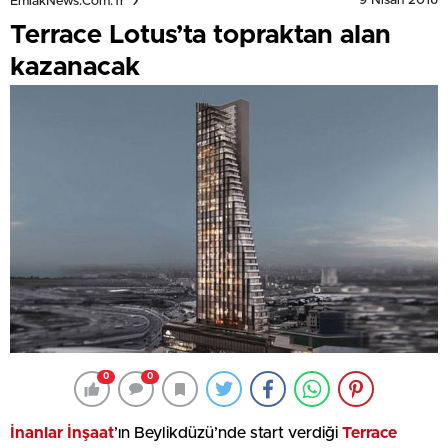
9 Nisan 2016
EmlakNews.com.tr
Terrace Lotus’ta topraktan alan
kazanacak
0
0
İnanlar İnşaat
’ın Beylikdüzü’nde start verdiği
Terrace