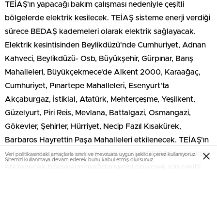
TEİAŞ'ın yapacağı bakım çalışması nedeniyle çeşitli
bölgelerde elektrik kesilecek. TEİAŞ sisteme enerji verdiği
sürece BEDAŞ kademeleri olarak elektrik sağlayacak.
Elektrik kesintisinden Beylikdüzü'nde Cumhuriyet, Adnan
Kahveci, Beylikdüzü- Osb, Büyükşehir, Gürpınar, Barış
Mahalleleri, Büyükçekmece'de Alkent 2000, Karaağaç,
Cumhuriyet, Pınartepe Mahalleleri, Esenyurt'ta
Akçaburgaz, İstiklal, Atatürk, Mehterçeşme, Yeşilkent,
Güzelyurt, Piri Reis, Mevlana, Battalgazi, Osmangazi,
Gökevler, Şehirler, Hürriyet, Necip Fazıl Kısakürek,
Barbaros Hayrettin Paşa Mahalleleri etkilenecek. TEİAŞ'ın
sisteme enerji vermesi sağlanana kadar BEDAŞ kesintiden
Veri politikasındaki amaçlarla sınırlı ve mevzuata uygun şekilde çerez kullanıyoruz.
Sitemizi kullanmaya devam ederek bunu kabul etmiş olursunuz.
etkilenecek bölgelerin mağduriyetini önlemek için çeşitli
bölgelerden kademeli olarak elektrik sağlayacak.