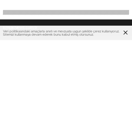
EmlakNews.com.tr
Veri politikasındaki amaçlarla sınırlı ve mevzuata uygun şekilde çerez kullanıyoruz.
Sitemizi kullanmaya devam ederek bunu kabul etmiş olursunuz.
-KATEGORİLER
KATEGORİLER-
KONUT PROJELERİ
AJANDA
İHALELER
KENTSEL DÖNÜŞÜM
TOKİ
SEKTÖREL
EMLAK KONUT GYO
KİPTAŞ
KENTSEL DÖNÜŞÜM
TURİZM
MULTIMEDYA
SERVİSLER
VİDEO
Nöbetçi Eczaneler
FOTO GALERİ
KURUMSAL