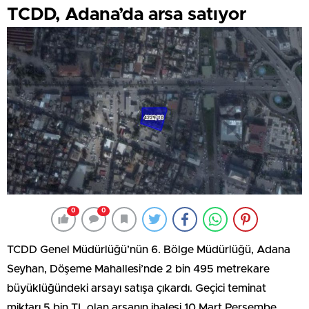
TCDD, Adana’da arsa satıyor
0
0
TCDD Genel Müdürlüğü’nün 6. Bölge Müdürlüğü, Adana
Seyhan, Döşeme Mahallesi’nde 2 bin 495 metrekare
büyüklüğündeki arsayı satışa çıkardı. Geçici teminat
miktarı 5 bin TL olan arsanın ihalesi 10 Mart Perşembe