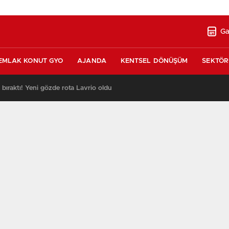
Ga
EMLAK KONUT GYO
AJANDA
KENTSEL DÖNÜŞÜM
SEKTÖR
ı bıraktı! Yeni gözde rota Lavrio oldu
13:26