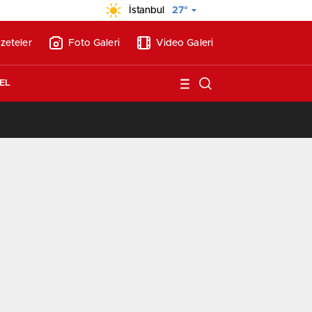
İstanbul
27°
zeteler
Foto Galeri
Video Galeri
EL
/
Vakıf Karaca Villaları’nda satılık 10 tripleks villa! 400 milyon liraya!