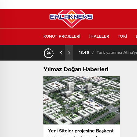
KONUT PROJELERİ
İHALELER
TOKİ
kontrol etmeden almayın
13:46
/
Türk yatırımcı Atina’y
Yılmaz Doğan Haberleri
Yeni Siteler projesine Başkent