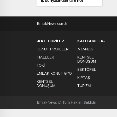
iş dünyasından tam not
EmlakNews.com.tr
-KATEGORİLER
KATEGORİLER-
KONUT PROJELERİ
AJANDA
İHALELER
KENTSEL
DÖNÜŞÜM
TOKİ
SEKTÖREL
EMLAK KONUT GYO
KİPTAŞ
KENTSEL
DÖNÜŞÜM
TURİZM
EmlakNews © Tüm Hakları Saklıdır