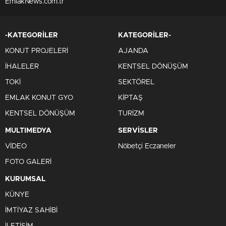
EmlakNews.com.tr
-KATEGORİLER
KATEGORİLER-
KONUT PROJELERİ
AJANDA
İHALELER
KENTSEL DÖNÜŞÜM
TOKİ
SEKTÖREL
EMLAK KONUT GYO
KİPTAŞ
KENTSEL DÖNÜŞÜM
TURİZM
MULTIMEDYA
SERVİSLER
VİDEO
Nöbetçi Eczaneler
FOTO GALERİ
KURUMSAL
KÜNYE
İMTİYAZ SAHİBİ