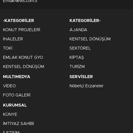
EmlakNews.com.tr
-KATEGORİLER
KATEGORİLER-
KONUT PROJELERİ
AJANDA
İHALELER
KENTSEL DÖNÜŞÜM
TOKİ
SEKTÖREL
EMLAK KONUT GYO
KİPTAŞ
KENTSEL DÖNÜŞÜM
TURİZM
MULTIMEDYA
SERVİSLER
VİDEO
Nöbetçi Eczaneler
FOTO GALERİ
KURUMSAL
KÜNYE
İMTİYAZ SAHİBİ