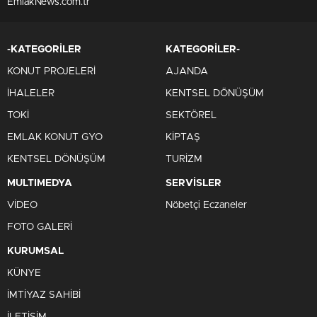
EmlakNews.com.tr
-KATEGORİLER
KATEGORİLER-
KONUT PROJELERİ
AJANDA
İHALELER
KENTSEL DÖNÜŞÜM
TOKİ
SEKTÖREL
EMLAK KONUT GYO
KİPTAŞ
KENTSEL DÖNÜŞÜM
TURİZM
MULTIMEDYA
SERVİSLER
VİDEO
Nöbetçi Eczaneler
FOTO GALERİ
KURUMSAL
KÜNYE
İMTİYAZ SAHİBİ