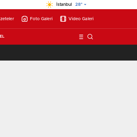
İstanbul
28°
zeteler
Foto Galeri
Video Galeri
EL
/
Koray GYO’dan TBF Başkanı Hidayet Türkoğlu’na ziyaret