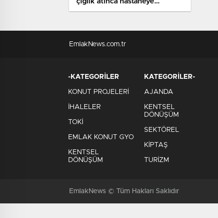
çığlık atınca hastaneye
kaldırıldı
EmlakNews.com.tr
-KATEGORİLER
KATEGORİLER-
KONUT PROJELERİ
AJANDA
İHALELER
KENTSEL
DÖNÜŞÜM
TOKİ
SEKTÖREL
EMLAK KONUT GYO
KİPTAŞ
KENTSEL
DÖNÜŞÜM
TURİZM
EmlakNews © Tüm Hakları Saklıdır