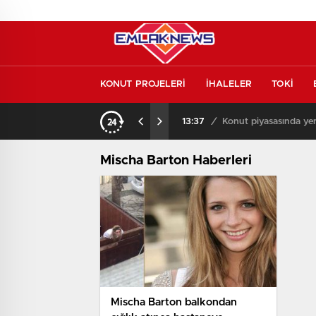
KONUT PROJELERİ
İHALELER
TOKİ
13:37
/
Mischa Barton Haberleri
Mischa Barton balkondan