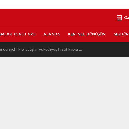
Ga
EMLAK KONUT GYO
AJANDA
KENTSEL DÖNÜŞÜM
SEKTÖR
Konut piyasasında yeni denge! İlk el satışlar yükseliyor, fırsat kapısı aralanıyor!
13:23