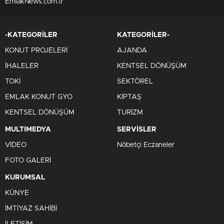
EmlakNews.com.tr
-KATEGORİLER
KATEGORİLER-
KONUT PROJELERİ
AJANDA
İHALELER
KENTSEL DÖNÜŞÜM
TOKİ
SEKTÖREL
EMLAK KONUT GYO
KİPTAŞ
KENTSEL DÖNÜŞÜM
TURİZM
MULTIMEDYA
SERVİSLER
VİDEO
Nöbetçi Eczaneler
FOTO GALERİ
KURUMSAL
KÜNYE
İMTİYAZ SAHİBİ