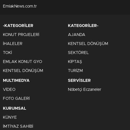
EmlakNews.com.tr
-KATEGORİLER
KATEGORİLER-
KONUT PROJELERİ
AJANDA
İHALELER
KENTSEL DÖNÜŞÜM
TOKİ
SEKTÖREL
EMLAK KONUT GYO
KİPTAŞ
KENTSEL DÖNÜŞÜM
TURİZM
MULTIMEDYA
SERVİSLER
VİDEO
Nöbetçi Eczaneler
FOTO GALERİ
KURUMSAL
KÜNYE
İMTİYAZ SAHİBİ