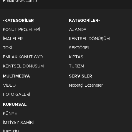
EmlakNews.com.tr
-KATEGORİLER
KATEGORİLER-
KONUT PROJELERİ
AJANDA
İHALELER
KENTSEL DÖNÜŞÜM
TOKİ
SEKTÖREL
EMLAK KONUT GYO
KİPTAŞ
KENTSEL DÖNÜŞÜM
TURİZM
MULTIMEDYA
SERVİSLER
VİDEO
Nöbetçi Eczaneler
FOTO GALERİ
KURUMSAL
KÜNYE
İMTİYAZ SAHİBİ