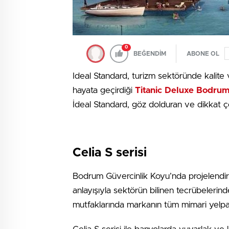
0
BEĞENDİM
ABONE OL
Ideal Standard, turizm sektöründe kalit
hayata geçirdiği
Titanic Deluxe Bodru
İdeal Standard, göz dolduran ve dikkat çe
Celia S serisi
Bodrum Güvercinlik Koyu’nda projelendiri
anlayışıyla sektörün bilinen tecrübelerind
mutfaklarında markanın tüm mimari yelpa