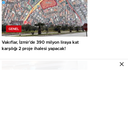
GENEL
Vakıflar, İzmir’de 390 milyon liraya kat
karşılığı 2 proje ihalesi yapacak!
GENEL
İkinci el araçta yeni tehlike! Dijital kayıtları
kontrol etmeden almayın