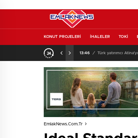
KONUT PROJELERİ
İHALELER
TOKİ
l etmeden almayın
13:46
/
Türk yatırımcı Atina’y
EmlakNews.com.tr