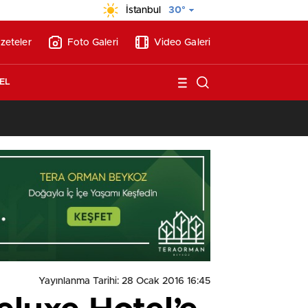
İstanbul
30°
zeteler
Foto Galeri
Video Galeri
EL
13:26
/
Vakıf Karaca Villaları’nda satılık 10 tripleks villa! 400 milyon liraya
Yayınlanma Tarihi: 28 Ocak 2016 16:45