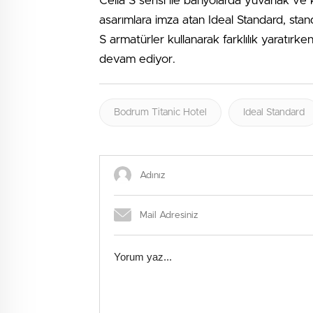
Celia S serisi ile banyolarda yuvarlak ve
asarımlara imza atan Ideal Standard, st
S armatürler kullanarak farklılık yaratırk
devam ediyor.
Bodrum Titanic Hotel
Ideal Standard