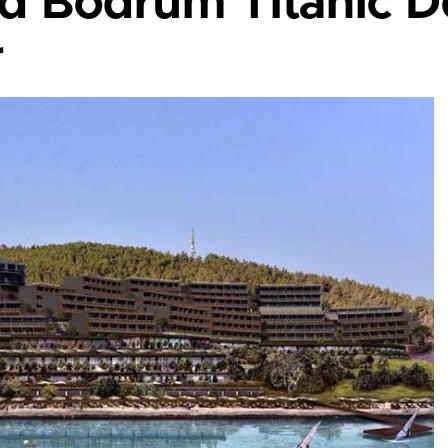
rd Bodrum Titanic D
r