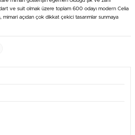
 kare mimari gösterişin egemen olduğu şık ve zarif
andart ve suit olmak üzere toplam 600 odayı modern Celia
en, mimari açıdan çok dikkat çekici tasarımlar sunmaya