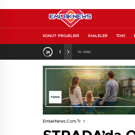
KONUT PROJELERİ
İHALELER
TOKİ
o oldu
13:26
/
Vakıf Karaca Villaları’
EmlakNews.com.tr