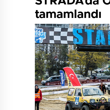
STRADA’da Of
tamamlandı