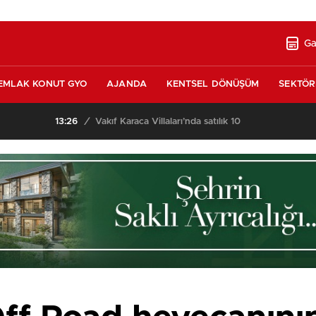
Ga
EMLAK KONUT GYO
AJANDA
KENTSEL DÖNÜŞÜM
SEKTÖR
nda satılık 10 tripleks villa! 400 milyon liraya!