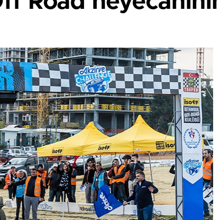
f Road heyecanının 