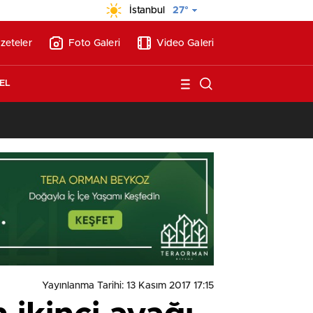
İstanbul
27°
zeteler
Foto Galeri
Video Galeri
EL
13:17
/
Vakıflar, Alanya’da 180 milyon liraya otel arsası satıyor!
Yayınlanma Tarihi: 13 Kasım 2017 17:15