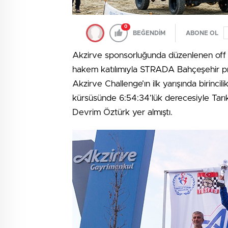
0
BEĞENDİM
ABONE OL
Akzirve sponsorluğunda düzenlenen off ro
hakem katılımıyla STRADA Bahçeşehir pro
Akzirve Challenge’ın ilk yarışında birincil
kürsüsünde 6:54:34’lük derecesiyle Tarık
Devrim Öztürk yer almıştı.