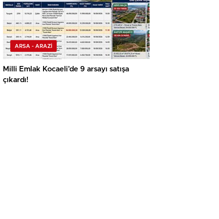
ARSA - ARAZİ
Milli Emlak Kocaeli’de 9 arsayı satışa
çıkardı!