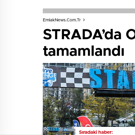
EmlakNews.com.tr
STRADA’da Of
tamamlandı
Sıradaki haber:
Sıradaki haber: