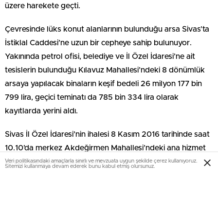
üzere harekete geçti.
Çevresinde lüks konut alanlarının bulunduğu arsa Sivas’ta
İstiklal Caddesi’ne uzun bir cepheye sahip bulunuyor.
Yakınında petrol ofisi, belediye ve İl Özel İdaresi’ne ait
tesislerin bulunduğu Kılavuz Mahallesi’ndeki 8 dönümlük
arsaya yapılacak binaların keşif bedeli 26 milyon 177 bin
799 lira, geçici teminatı da 785 bin 334 lira olarak
kayıtlarda yerini aldı.
Sivas İl Özel İdaresi’nin ihalesi 8 Kasım 2016 tarihinde saat
10.10’da merkez Akdeğirmen Mahallesi’ndeki ana hizmet
binasında gerçekleştirilecek.
Veri politikasındaki amaçlarla sınırlı ve mevzuata uygun şekilde çerez kullanıyoruz.
Sitemizi kullanmaya devam ederek bunu kabul etmiş olursunuz.
Emlaknews.com.tr
Bu yazı yorumlara kapatılmıştır.