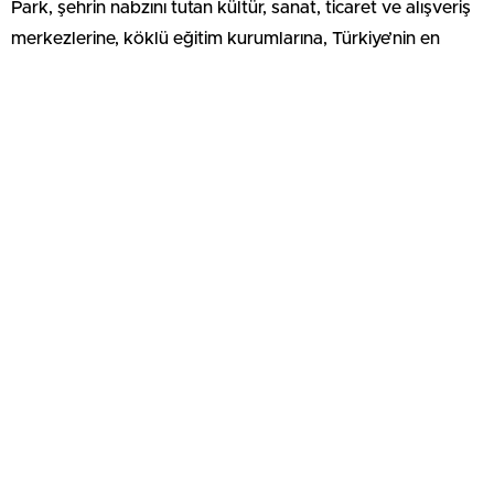
Park, şehrin nabzını tutan kültür, sanat, ticaret ve alışveriş
merkezlerine, köklü eğitim kurumlarına, Türkiye’nin en
gelişmiş donanımına sahip sağlık kuruluşlarına, Avrupa’nın
en büyük kongre oteli Hilton’a yürüme mesafesinde yer
alıyor. Geniş terasları ve balkonları ile diğer rezidanslardan
farklı, açılabilir camları ile bir ilk olan proje, birleştirilebilir
veya ihtiyaca göre şekillendirilebilir modüler daire yapısı
sayesinde kalabalık ailelerin vazgeçilmez tercihi olacak.
Queen Central Park, kendine ait 10 bin metrekarelik ‘Şehir
Parkı’, ‘HIGHLIFE’ temalı evleri, 48. katındaki panoramik
İstanbul manzaralı lounge alanı ile benzersiz bir yaşam
alanı sunarken avantajlı yatırım fırsatı da sağlıyor.
European Property Awards 21
yaşında
Başarılı projelerin taçlandırılarak öne çıkarılması amacıyla