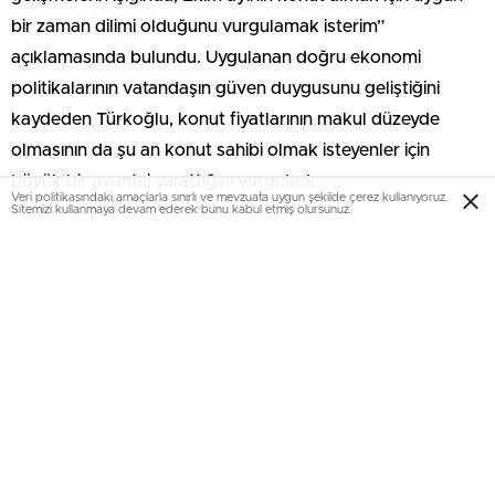
bir zaman dilimi olduğunu vurgulamak isterim”
açıklamasında bulundu. Uygulanan doğru ekonomi
politikalarının vatandaşın güven duygusunu geliştiğini
kaydeden Türkoğlu, konut fiyatlarının makul düzeyde
olmasının da şu an konut sahibi olmak isteyenler için
büyük bir avantaj yarattığını vurguladı.
Veri politikasındaki amaçlarla sınırlı ve mevzuata uygun şekilde çerez kullanıyoruz.
Sitemizi kullanmaya devam ederek bunu kabul etmiş olursunuz.
Benevre Beytepe’de tapu ve kira