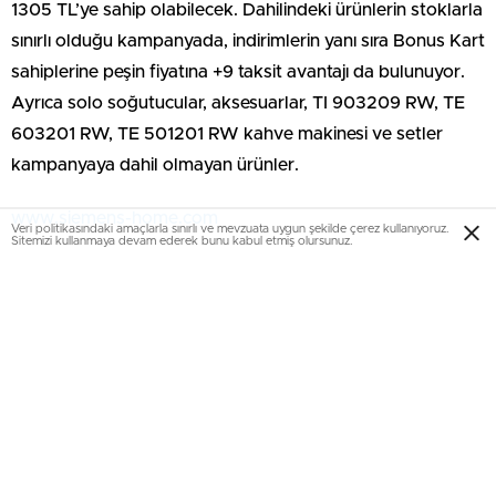
1305 TL’ye sahip olabilecek. Dahilindeki ürünlerin stoklarla
sınırlı olduğu kampanyada, indirimlerin yanı sıra Bonus Kart
sahiplerine peşin fiyatına +9 taksit avantajı da bulunuyor.
Ayrıca solo soğutucular, aksesuarlar, TI 903209 RW, TE
603201 RW, TE 501201 RW kahve makinesi ve setler
kampanyaya dahil olmayan ürünler.
www.siemens-home.com
Veri politikasındaki amaçlarla sınırlı ve mevzuata uygun şekilde çerez kullanıyoruz.
Sitemizi kullanmaya devam ederek bunu kabul etmiş olursunuz.
EmlakNews.com.tr
-KATEGORİLER
KATEGORİLER-
KONUT PROJELERİ
AJANDA
İHALELER
KENTSEL DÖNÜŞÜM