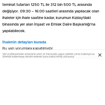
teminat tutarları 1250 TL ile 312 bin 500 TL arasında
değişiyor. 09:30 – 16:00 saatleri arasında yapılacak olan
ihaleler için ihale saatine kadar, kurumun Kızılay’daki
binasında yer alan İnşaat ve Emlak Daire Başkanlığı’na
yapılabilecek.
İhalenin detayları burada
Bu yazı yorumlara kapatılmıştır.
Veri politikasındaki amaçlarla sınırlı ve mevzuata uygun şekilde çerez kullanıyoruz.
Sitemizi kullanmaya devam ederek bunu kabul etmiş olursunuz.
EmlakNews.com.tr
-KATEGORİLER
KATEGORİLER-
KONUT PROJELERİ
AJANDA
İHALELER
KENTSEL DÖNÜŞÜM