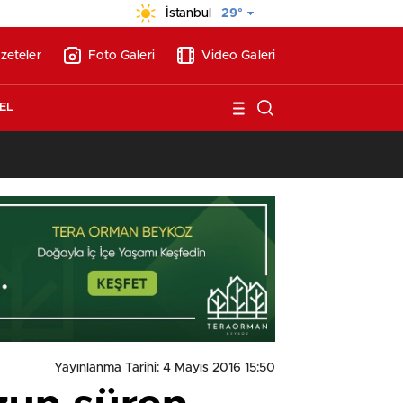
İstanbul
29°
zeteler
Foto Galeri
Video Galeri
EL
13:17
/
Vakıflar, Alanya’da 180 milyon liraya otel arsası satıyor!
Yayınlanma Tarihi: 4 Mayıs 2016 15:50