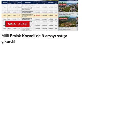
ARSA - ARAZİ
Milli Emlak Kocaeli’de 9 arsayı satışa
çıkardı!