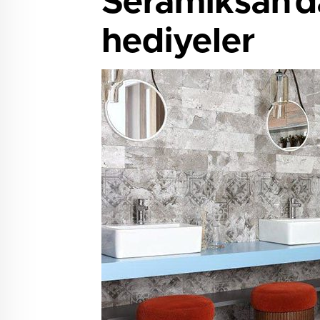
Seramiksan’d
hediyeler