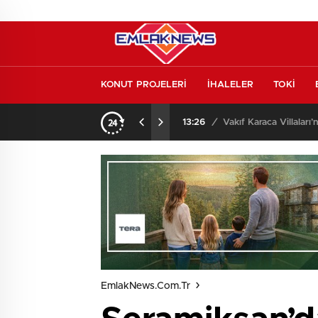
KONUT PROJELERİ
İHALELER
TOKİ
o oldu
13:26
/
Vakıf Karaca Villaları’
EmlakNews.com.tr