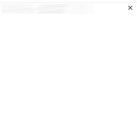
GENEL
İkinci el araçta yeni tehlike! Dijital kayıtları
kontrol etmeden almayın
GENEL
Türk yatırımcı Atina’yı bıraktı! Yeni gözde