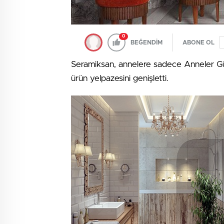
0
BEĞENDİM
ABONE OL
Seramiksan, annelere sadece Anneler Günü
ürün yelpazesini genişletti.