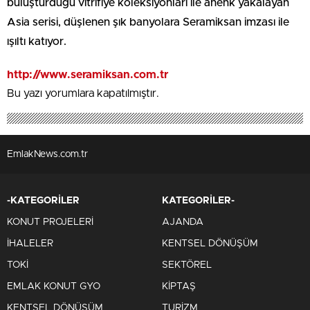
Bu yazı yorumlara kapatılmıştır.
EmlakNews.com.tr
-KATEGORİLER
KATEGORİLER-
KONUT PROJELERİ
AJANDA
İHALELER
KENTSEL DÖNÜŞÜM
TOKİ
SEKTÖREL
EMLAK KONUT GYO
KİPTAŞ
KENTSEL DÖNÜŞÜM
TURİZM
MULTIMEDYA
SERVİSLER
VİDEO
Nöbetçi Eczaneler
FOTO GALERİ