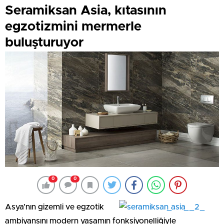
Seramiksan Asia, kıtasının
egzotizmini mermerle
buluşturuyor
0
0
Asya’nın gizemli ve egzotik
ambiyansını modern yaşamın fonksiyonelliğiyle