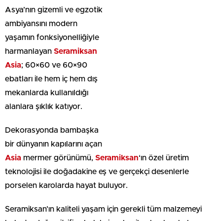
Asya’nın gizemli ve egzotik
ambiyansını modern yaşamın fonksiyonelliğiyle
harmanlayan
Seramiksan Asia
; 60×60 ve 60×90 ebatları
ile hem iç hem dış mekanlarda kullanıldığı alanlara şıklık
katıyor.
Dekorasyonda bambaşka bir dünyanın kapılarını açan
Asia
mermer görünümü,
Seramiksan
‘ın özel üretim teknolojisi
ile doğadakine eş ve gerçekçi desenlerle porselen
karolarda hayat buluyor.
Seramiksan’ın kaliteli yaşam için gerekli tüm malzemeyi
buluşturduğu vitrifiye koleksiyonları ile ahenk yakalayan
Asia serisi, düşlenen şık banyolara Seramiksan imzası ile
ışıltı katıyor.
http://www.seramiksan.com.tr