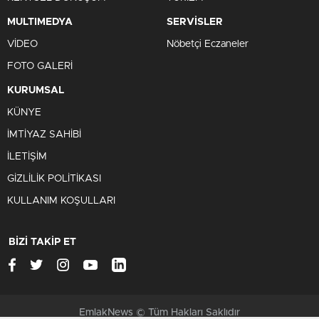
KURUMSAL
KÜNYE
İMTİYAZ SAHİBİ
İLETİŞİM
GİZLİLİK POLİTİKASI
KULLANIM KOŞULLARI
BİZİ TAKİP ET
EmlakNews © Tüm Hakları Saklıdır
Çerezler ile ilgili bilgi için
Çerez Politikamızı
ziyaret edebilirsiniz.