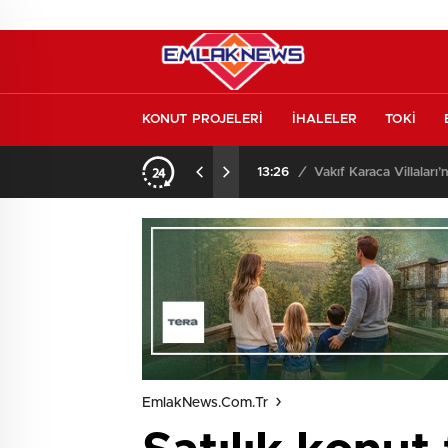
KONUT PROJELERİ
İHALELER
TOKİ
o oldu
13:26
/
Vakıf Karaca Villaları’
EmlakNews.com.tr