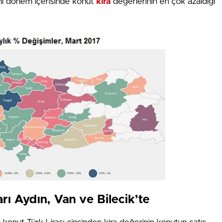
ynı dönem içerisinde konut
kira
değerlerinin en çok azaldığı
arı Aydın, Van ve Bilecik’te