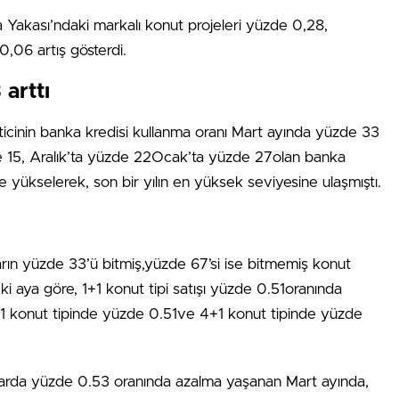
 Yakası’ndaki markalı konut projeleri yüzde 0,28,
0,06 artış gösterdi.
arttı
eticinin banka kredisi kullanma oranı Mart ayında yüzde 33
e 15, Aralık’ta yüzde 22Ocak’ta yüzde 27olan banka
e yükselerek, son bir yılın en yüksek seviyesine ulaşmıştı.
ların yüzde 33’ü bitmiş,yüzde 67’si ise bitmemiş konut
ki aya göre, 1+1 konut tipi satışı yüzde 0.51oranında
+1 konut tipinde yüzde 0.51ve 4+1 konut tipinde yüzde
arda yüzde 0.53 oranında azalma yaşanan Mart ayında,