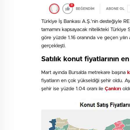
0
BEĞENDİM
ABONE OL
Türkiye İş Bankası A.Ş.’nin desteğiyle RE
tamamını kapsayacak nitelikteki Türkiye 
göre yüzde 1.16 oranında ve geçen yılın
gerçekleşti.
Satılık konut fiyatlarının e
Mart ayında Bursa’da metrekare başına
k
fiyatların en çok yükseldiği şehir oldu. A
şehir ise yüzde 1.04 oranı ile
Çankırı
old