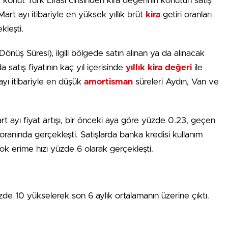
lık konut Türk Lirası cinsinden kira değerinin konutun satış
art ayı itibariyle en yüksek yıllık brüt
kira
getiri oranları
kleşti.
nüş Süresi), ilgili bölgede satın alınan ya da alınacak
 satış fiyatının kaç yıl içerisinde
yıllık kira değeri
ile
ayı itibariyle en düşük
amortisman
süreleri Aydın, Van ve
t ayı fiyat artışı, bir önceki aya göre yüzde 0.23, geçen
ranında gerçekleşti. Satışlarda banka kredisi kullanım
ok erime hızı yüzde 6 olarak gerçekleşti.
üzde 10 yükselerek son 6 aylık ortalamanın üzerine çıktı.