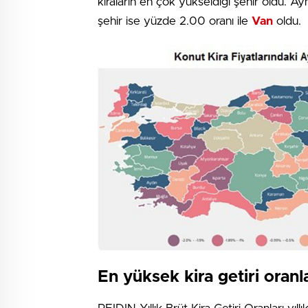
kiraların en çok yükseldiği şehir oldu. A
şehir ise yüzde 2.00 oranı ile
Van
oldu.
En yüksek kira getiri oranl