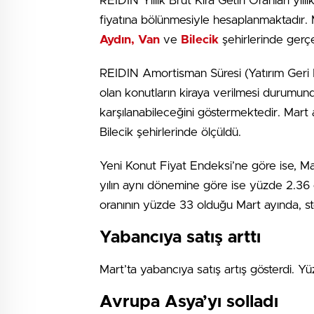
REIDIN Yıllık Brüt Kira Getiri Oranları yıl
fiyatına bölünmesiyle hesaplanmaktadır. M
Aydın, Van
ve
Bilecik
şehirlerinde gerçe
REIDIN Amortisman Süresi (Yatırım Geri Dö
olan konutların kiraya verilmesi durumunda
karşılanabileceğini göstermektedir. Mart 
Bilecik şehirlerinde ölçüldü.
Yeni Konut Fiyat Endeksi’ne göre ise, Mar
yılın aynı dönemine göre ise yüzde 2.36 o
oranının yüzde 33 olduğu Mart ayında, st
Yabancıya satış arttı
Mart’ta yabancıya satış artış gösterdi. Y
Avrupa Asya’yı solladı