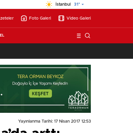
İstanbul
31°
zeteler
Foto Galeri
Video Galeri
EL
13:17
/
Vakıflar, Alanya’da 180 milyon liraya otel arsası satıyor!
Yayınlanma Tarihi: 17 Nisan 2017 12:53