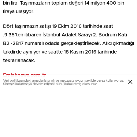
bin lira. Taşınmazların toplam değeri 14 milyon 400 bin
liraya ulaşıyor.
Dört taşınmazın satışı 19 Ekim 2016 tarihinde saat
.9.35’ten itibaren İstanbul Adalet Sarayı 2. Bodrum Katı
B2 -2B17 numaralı odada gerçekleştirilecek. Alıcı çıkmadığı
takdirde aynı yer ve saatte 18 Kasım 2016 tarihinde
tekrarlanacak.
Emlaknews.com.tr
Veri politikasındaki amaçlarla sınırlı ve mevzuata uygun şekilde çerez kullanıyoruz.
Bu yazı yorumlara kapatılmıştır.
Sitemizi kullanmaya devam ederek bunu kabul etmiş olursunuz.
EmlakNews.com.tr
-KATEGORİLER
KATEGORİLER-