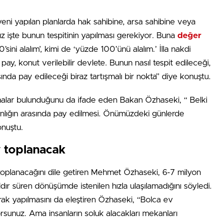
i yapılan planlarda hak sahibine, arsa sahibine veya
z işte bunun tespitinin yapılması gerekiyor. Buna
değer
sini alalım’, kimi de ‘yüzde 100’ünü alalım.’ İlla nakdi
y, konut verilebilir devlete. Bunun nasıl tespit edileceği,
ında pay edileceği biraz tartışmalı bir nokta” diye konuştu.
rtışmalar bulunduğunu da ifade eden Bakan Özhaseki, “ Belki
anlığın arasında pay edilmesi. Önümüzdeki günlerde
onuştu.
y toplanacak
n toplanacağını dile getiren Mehmet Özhaseki, 6-7 milyon
dır süren dönüşümde istenilen hızla ulaşılamadığını söyledi.
rak yapılmasını da eleştiren Özhaseki, “Bolca ev
rsunuz. Ama insanların soluk alacakları mekanları