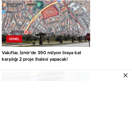
GENEL
Vakıflar, İzmir’de 390 milyon liraya kat
karşılığı 2 proje ihalesi yapacak!
GENEL
İkinci el araçta yeni tehlike! Dijital kayıtları
kontrol etmeden almayın