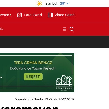
İstanbul
29°
zeteler
Foto Galeri
Video Galeri
EL
13:17
/
Vakıflar, Alanya’da 180 milyon liraya otel arsası s
Yayınlanma Tarihi: 10 Ocak 2017 10:17