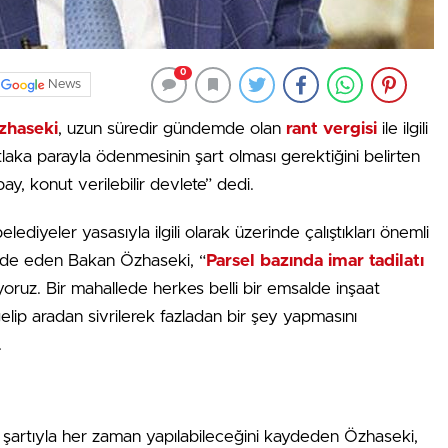
0
News
zhaseki
, uzun süredir gündemde olan
rant vergisi
ile ilgili
tlaka parayla ödenmesinin şart olması gerektiğini belirten
, konut verilebilir devlete” dedi.
lediyeler yasasıyla ilgili olarak üzerinde çalıştıkları önemli
 ifade eden Bakan Özhaseki, “
Parsel bazında imar tadilatı
ruz. Bir mahallede herkes belli bir emsalde inşaat
k gelip aradan sivrilerek fazladan bir şey yapmasını
.
ak şartıyla her zaman yapılabileceğini kaydeden Özhaseki,