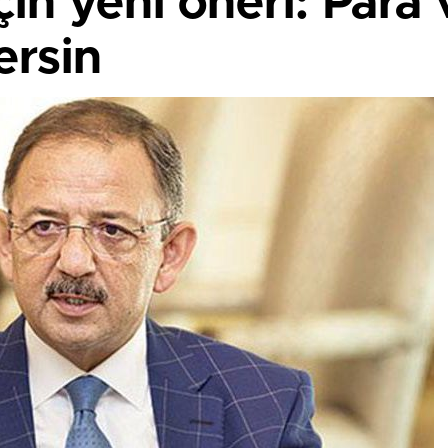
için yeni öneri: Par
ersin