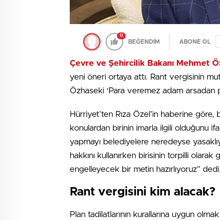
0
BEĞENDİM
ABONE OL
Çevre ve Şehircilik Bakanı Mehmet Ö
yeni öneri ortaya attı. Rant vergisinin mu
Özhaseki ‘Para veremez adam arsadan pay
Hürriyet’ten Rıza Özel’in haberine göre, be
konulardan birinin imarla ilgili olduğunu
yapmayı belediyelere neredeyse yasaklıyo
hakkını kullanırken birisinin torpilli olara
engelleyecek bir metin hazırlıyoruz” dedi
Rant vergisini kim alacak?
Plan tadilatlarının kurallarına uygun olm