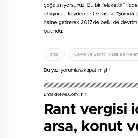
çoğaltmıyorsunuz. Bu bir felakettir” ifadel
ettiğini de kaydeden Özhaseki “Şurada 
haline getirerek 2017’de belki de devrim
bulundu.
arsa
Çevre ve Şehircilik Bakanı Meh
Bu yazı yorumlara kapatılmıştır.
EmlakNews.com.tr
Rant vergisi 
arsa, konut v