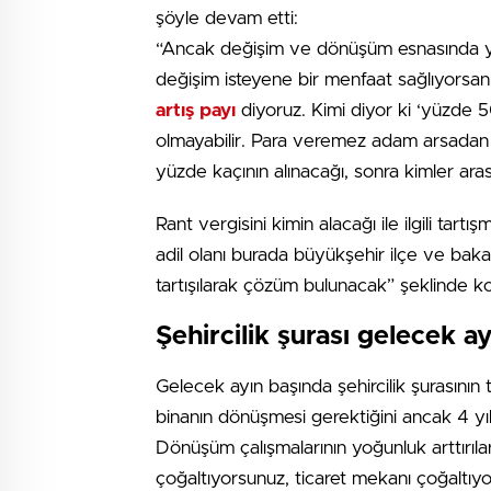
şöyle devam etti:
“Ancak değişim ve dönüşüm esnasında yen
değişim isteyene bir menfaat sağlıyorsanı
artış payı
diyoruz. Kimi diyor ki ‘yüzde 50’
olmayabilir. Para veremez adam arsadan pa
yüzde kaçının alınacağı, sonra kimler aras
Rant vergisini kimin alacağı ile ilgili ta
adil olanı burada büyükşehir ilçe ve bak
tartışılarak çözüm bulunacak” şeklinde k
Şehircilik şurası gelecek a
Gelecek ayın başında şehircilik şurasını
binanın dönüşmesi gerektiğini ancak 4 yıl
Dönüşüm çalışmalarının yoğunluk arttırıla
çoğaltıyorsunuz, ticaret mekanı çoğaltıyo