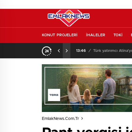
KONUT PROJELERİ
İHALELER
TOKİ
i gözde rota Lavrio oldu
13:26
/
Vakıf
EmlakNews.com.tr