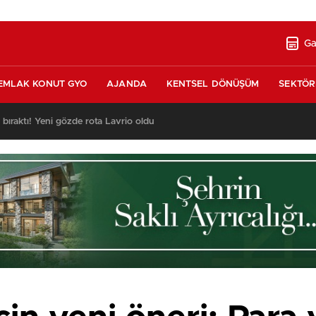
Ga
EMLAK KONUT GYO
AJANDA
KENTSEL DÖNÜŞÜM
SEKTÖR
 Karaca Villaları’nda satılık 10 tripleks villa! 400 milyon liraya!