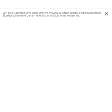
Veri politikasındaki amaçlarla sınırlı ve mevzuata uygun şekilde çerez kullanıyoruz.
Sitemizi kullanmaya devam ederek bunu kabul etmiş olursunuz.
Teslim tarihi Aralık 2017
62 bin 232 metrekare arsa üzerinde 10 blokta oluşan
Pruva 34’ün, 7 bloğu konut, 3 bloğu ise otel şeklinde
tasarlandı. Sitenin konut bloklarında toplam 239 konut yer
alırken , evlerin 109’u 4+1, 109’u 5+1, 14’ü çatı dubleks ve
7’si giriş katı olarak planlandı. Evlerin Aralık 2017’de teslim
edilmesi planlanıyor.