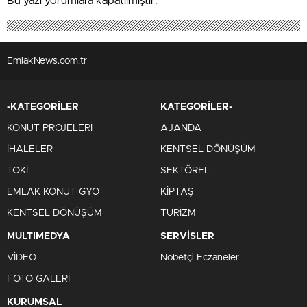
Bu yazı yorumlara kapatılmıştır.
EmlakNews.com.tr
-KATEGORİLER
KATEGORİLER-
KONUT PROJELERİ
AJANDA
İHALELER
KENTSEL DÖNÜŞÜM
TOKİ
SEKTÖREL
EMLAK KONUT GYO
KİPTAŞ
KENTSEL DÖNÜŞÜM
TURİZM
MULTIMEDYA
SERVİSLER
VİDEO
Nöbetçi Eczaneler
FOTO GALERİ
KURUMSAL