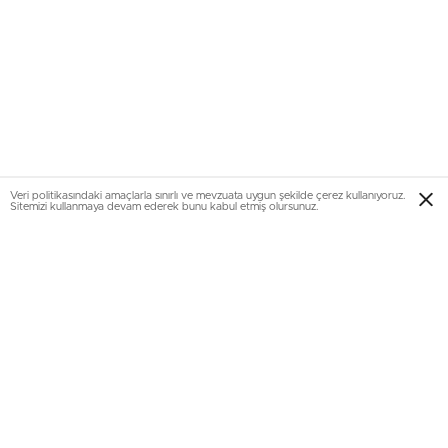
Veri politikasındaki amaçlarla sınırlı ve mevzuata uygun şekilde çerez kullanıyoruz.
Sitemizi kullanmaya devam ederek bunu kabul etmiş olursunuz.
Loda’nın kendine özgü, çağdaş estetik anlayışını net bir
şekilde yansıtan Pavon Köşe Koltuk, Loda sanatkârlarının
kusursuz ahşap işçiliğinin yanı sıra, döşeme ustalığını da ön
plana çıkarıyor. Tasarımda sakinliği ve huzuru çağrıştıran
renk paletleri tercih edilirken, kırlentler ise konfor ve
sıcaklık katıyor.