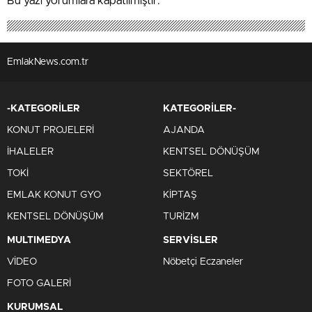
Bu yazı yorumlara kapatılmıştır.
EmlakNews.com.tr
-KATEGORİLER
KATEGORİLER-
KONUT PROJELERİ
AJANDA
İHALELER
KENTSEL DÖNÜŞÜM
TOKİ
SEKTÖREL
EMLAK KONUT GYO
KİPTAŞ
KENTSEL DÖNÜŞÜM
TURİZM
MULTIMEDYA
SERVİSLER
VİDEO
Nöbetçi Eczaneler
FOTO GALERİ
KURUMSAL