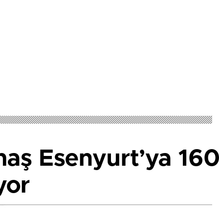
haş Esenyurt’ya 16
yor