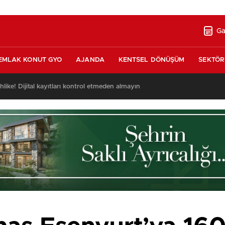
Ga
EMLAK KONUT GYO
AJANDA
KENTSEL DÖNÜŞÜM
SEKTÖR
ayıtları kontrol etmeden almayın
13:46
/
Türk ya