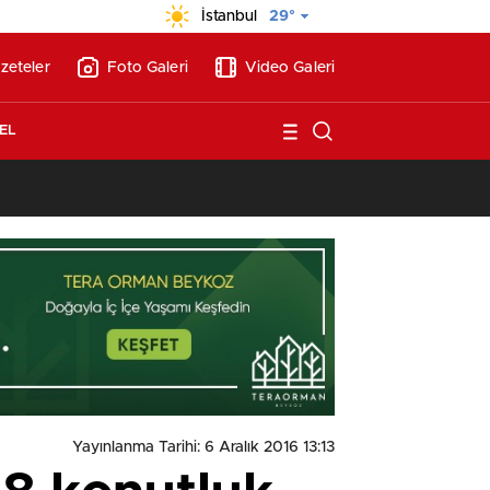
İstanbul
29°
zeteler
Foto Galeri
Video Galeri
EL
tırımcı Atina’yı bıraktı! Yeni gözde rota Lavrio oldu
Yayınlanma Tarihi: 6 Aralık 2016 13:13