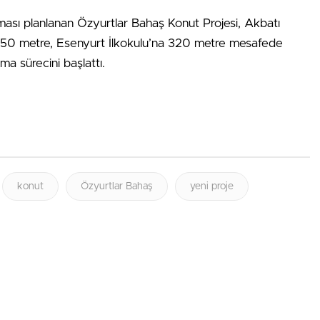
ması planlanan Özyurtlar Bahaş Konut Projesi, Akbatı
850 metre, Esenyurt İlkokulu’na 320 metre mesafede
ma sürecini başlattı.
konut
Özyurtlar Bahaş
yeni proje