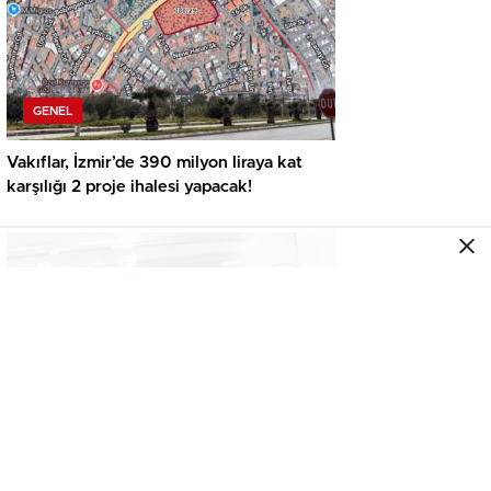
GENEL
Vakıflar, İzmir’de 390 milyon liraya kat
karşılığı 2 proje ihalesi yapacak!
GENEL
İkinci el araçta yeni tehlike! Dijital kayıtları
kontrol etmeden almayın