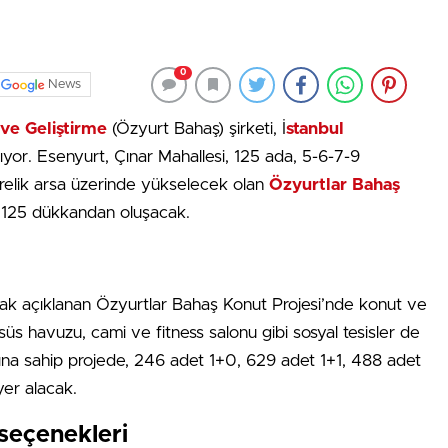
0
News
ve Geliştirme
(Özyurt Bahaş) şirketi, İ
stanbul
lıyor. Esenyurt, Çınar Mahallesi, 125 ada, 5-6-7-9
relik arsa üzerinde yükselecek olan
Özyurtlar Bahaş
 125 dükkandan oluşacak.
ak açıklanan Özyurtlar Bahaş Konut Projesi’nde konut ve
üs havuzu, cami ve fitness salonu gibi sosyal tesisler de
nına sahip projede, 246 adet 1+0, 629 adet 1+1, 488 adet
yer alacak.
seçenekleri