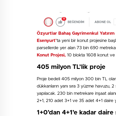
0
BEĞENDİM
ABONE OL
Özyurtlar Bahaş Gayrimenkul Yatırım 
Esenyurt’
ta yeni bir konut projesine baş
parsellerde yer alan 73 bin 690 metreka
Konut Projesi,
10 blokta 1608 konut ve
405 milyon TL’lik proje
Proje bedeli 405 milyon 300 bin TL olar
dükkanların yanı sıra 3 yüzme havuzu, 2 s
yapılacak. 230 bin metrekare inşaat ala
2+1, 210 adet 3+1 ve 35 adet 4+1 daire 
1+0’dan 4+1’e kadar daire 