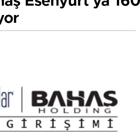
haş Esenyurt’ya 16
yor