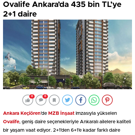
Ovalife Ankara’da 435 bin TL’ye
2+1 daire
0
0
Ankara Keçiören
’de
MZB İnşaat
imzasıyla yükselen
Ovalife
, geniş daire seçenekleriyle Ankaralı ailelere kaliteli
bir yaşam vaat ediyor. 2+1’den 6+1’e kadar farklı daire