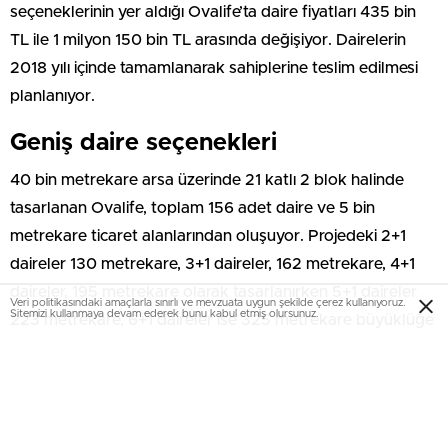
seçeneklerinin yer aldığı Ovalife’ta daire fiyatları 435 bin
TL ile 1 milyon 150 bin TL arasında değişiyor. Dairelerin
2018 yılı içinde tamamlanarak sahiplerine teslim edilmesi
planlanıyor.
Geniş daire seçenekleri
40 bin metrekare arsa üzerinde 21 katlı 2 blok halinde
tasarlanan Ovalife, toplam 156 adet daire ve 5 bin
metrekare ticaret alanlarından oluşuyor. Projedeki 2+1
daireler 130 metrekare, 3+1 daireler, 162 metrekare, 4+1
daireler, 195 metrekare olarak tasarlanırken 5+1 daireler
Veri politikasındaki amaçlarla sınırlı ve mevzuata uygun şekilde çerez kullanıyoruz.
Sitemizi kullanmaya devam ederek bunu kabul etmiş olursunuz.
223 metrekare, 6+1 daireler ise 325 metrekare büyüklüğe
sahip.
700 metrekarelik sosyal tesis
Konutlardan bağımsız tasarlanan 700 metrekarelik bir