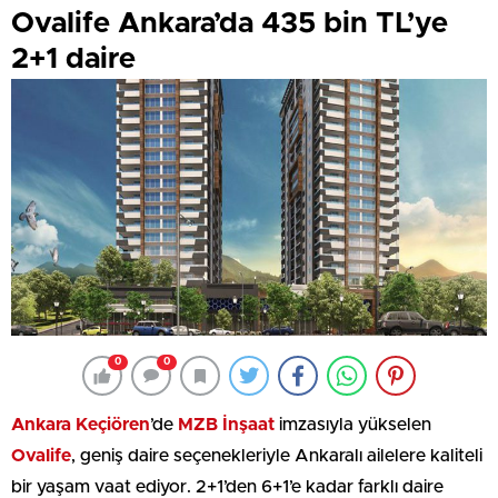
Ovalife Ankara’da 435 bin TL’ye
2+1 daire
0
0
Ankara Keçiören
’de
MZB İnşaat
imzasıyla yükselen
Ovalife
, geniş daire seçenekleriyle Ankaralı ailelere kaliteli
bir yaşam vaat ediyor. 2+1’den 6+1’e kadar farklı daire