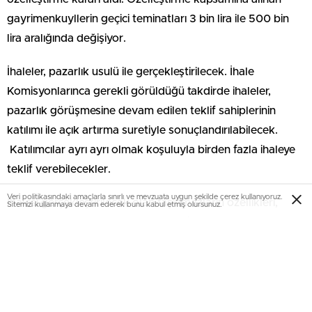
gayrimenkuyllerin geçici teminatları 3 bin lira ile 500 bin
lira aralığında değişiyor.
İhaleler, pazarlık usulü ile gerçekleştirilecek. İhale
Komisyonlarınca gerekli görüldüğü takdirde ihaleler,
pazarlık görüşmesine devam edilen teklif sahiplerinin
katılımı ile açık artırma suretiyle sonuçlandırılabilecek.
Katılımcılar ayrı ayrı olmak koşuluyla birden fazla ihaleye
teklif verebilecekler.
Veri politikasındaki amaçlarla sınırlı ve mevzuata uygun şekilde çerez kullanıyoruz.
İhalesi gerçekleştirilecek olan taşınmazların özellikleri,
Sitemizi kullanmaya devam ederek bunu kabul etmiş olursunuz.
geçici teminat bedelleri ve son teklif verme tarihleri
burada
.
EmlakNews.com.tr