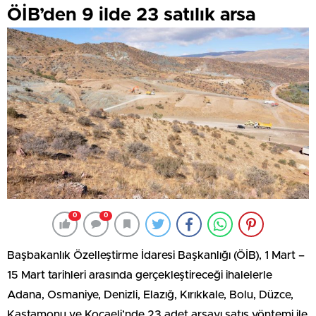
ÖİB’den 9 ilde 23 satılık arsa
0
0
Başbakanlık Özelleştirme İdaresi Başkanlığı (ÖİB), 1 Mart –
15 Mart tarihleri arasında gerçekleştireceği ihalelerle
Adana, Osmaniye, Denizli, Elazığ, Kırıkkale, Bolu, Düzce,
Kastamonu ve Kocaeli’nde 23 adet arsayı satış yöntemi ile