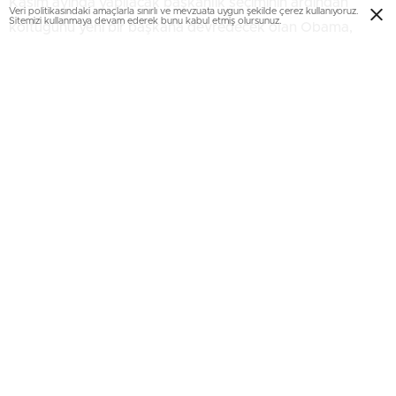
Kasım ayında yapılacak başkanlık seçiminin ardından
Veri politikasındaki amaçlarla sınırlı ve mevzuata uygun şekilde çerez kullanıyoruz.
Sitemizi kullanmaya devam ederek bunu kabul etmiş olursunuz.
koltuğunu yeni bir başkana devredecek olan Obama,
Beyaz Saray’dan da taşınmaya hazırlanıyor.
Obama’nın Washington’da kalma kararını 14 yaşındaki kızı
Sasha’nın lise eğitimini sekteye uğratmak istememesi
nedeniyle aldığı belirtiliyor.
Obama ailesinin yaşayacağı yeni ev belli oldu. 8 bin 200